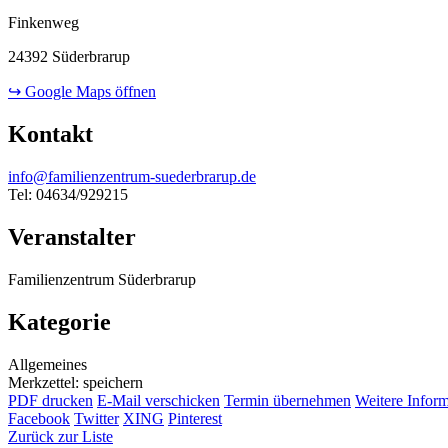
Finkenweg
24392 Süderbrarup
↪ Google Maps öffnen
Kontakt
info@familienzentrum-suederbrarup.de
Tel: 04634/929215
Veranstalter
Familienzentrum Süderbrarup
Kategorie
Allgemeines
Merkzettel: speichern
PDF drucken
E-Mail verschicken
Termin übernehmen
Weitere Infor
Facebook
Twitter
XING
Pinterest
Zurück zur Liste