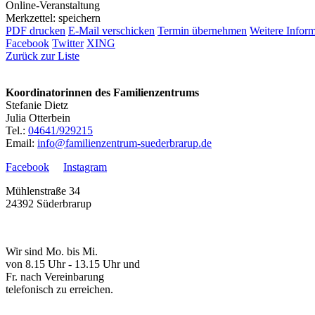
Online-Veranstaltung
Merkzettel: speichern
PDF drucken
E-Mail verschicken
Termin übernehmen
Weitere Infor
Facebook
Twitter
XING
Zurück zur Liste
Koordinatorinnen des Familienzentrums
Stefanie Dietz
Julia Otterbein
Tel.:
04641/929215
Email:
info@familienzentrum-suederbrarup.de
Facebook
Instagram
Mühlenstraße 34
24392 Süderbrarup
Wir sind Mo. bis Mi.
von 8.15 Uhr - 13.15 Uhr und
Fr. nach Vereinbarung
telefonisch zu erreichen.